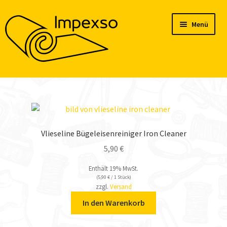
Zur
Zum
Menü
Navigation
Inhalt
springen
springen
Home
Produkte
Konto
Vlieseline Bügeleisenreiniger Iron Cleaner
5,90
€
Blog
Enthält 19% MwSt.
(
5,90
€
/ 1 Stück)
zzgl.
Versand
In den Warenkorb