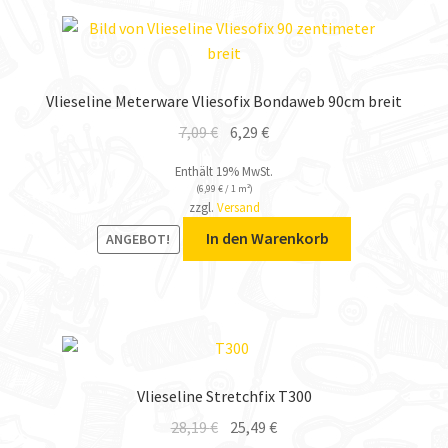
Vlieseline Meterware Vliesofix Bondaweb 90cm breit
7,09
€
6,29
€
Enthält 19% MwSt.
(
6,99
€
/ 1 m²)
zzgl.
Versand
In den Warenkorb
ANGEBOT!
Vlieseline Stretchfix T300
28,19
€
25,49
€