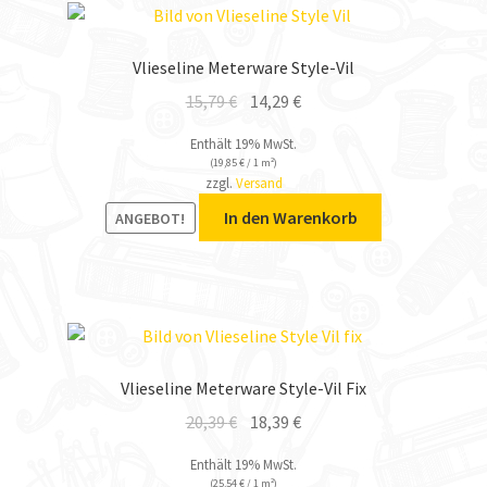
Vlieseline Meterware Style-Vil
15,79
€
14,29
€
Enthält 19% MwSt.
(
19,85
€
/ 1 m²)
zzgl.
Versand
In den Warenkorb
ANGEBOT!
Vlieseline Meterware Style-Vil Fix
20,39
€
18,39
€
Enthält 19% MwSt.
(
25,54
€
/ 1 m²)