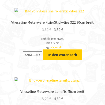
Vlieseline Meterware FixierStickvlies 322 90cm breit
3,89
€
3,59
€
Enthält 19% MwSt.
(
3,99
€
/ 1 m²)
zzgl.
Versand
In den Warenkorb
ANGEBOT!
Vlieseline Meterware Lamifix 45cm breit
5,29
€
4,89
€