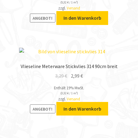
(
5,32
€
/ 1 m²)
zzgl.
Versand
In den Warenkorb
ANGEBOT!
Vlieseline Meterware Stickvlies 314 90cm breit
3,29
€
2,99
€
Enthält 19% MwSt.
(
3,32
€
/ 1 m²)
zzgl.
Versand
In den Warenkorb
ANGEBOT!