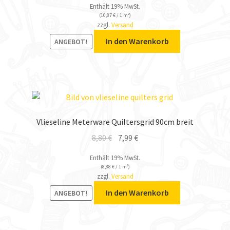
Enthält 19% MwSt.
(
10,87
€
/ 1 m²)
zzgl.
Versand
In den Warenkorb
ANGEBOT!
Vlieseline Meterware Quiltersgrid 90cm breit
8,80
€
7,99
€
Enthält 19% MwSt.
(
8,88
€
/ 1 m²)
zzgl.
Versand
In den Warenkorb
ANGEBOT!