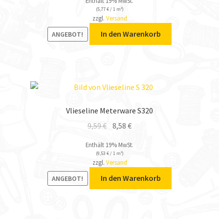
Enthält 19% MwSt.
(
5,77
€
/ 1 m²)
zzgl.
Versand
In den Warenkorb
ANGEBOT!
Vlieseline Meterware S320
9,59
€
8,58
€
Enthält 19% MwSt.
(
9,53
€
/ 1 m²)
zzgl.
Versand
In den Warenkorb
ANGEBOT!