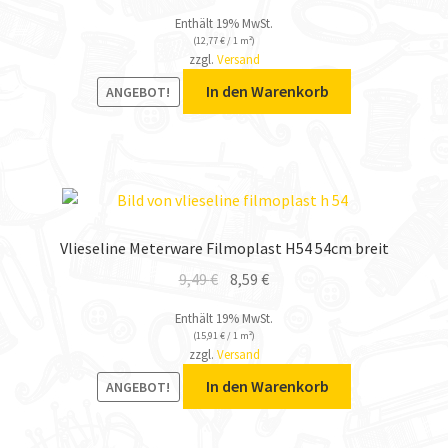
Enthält 19% MwSt.
(
12,77
€
/ 1 m²)
zzgl.
Versand
In den Warenkorb
ANGEBOT!
Vlieseline Meterware Filmoplast H54 54cm breit
9,49
€
8,59
€
Enthält 19% MwSt.
(
15,91
€
/ 1 m²)
zzgl.
Versand
In den Warenkorb
ANGEBOT!