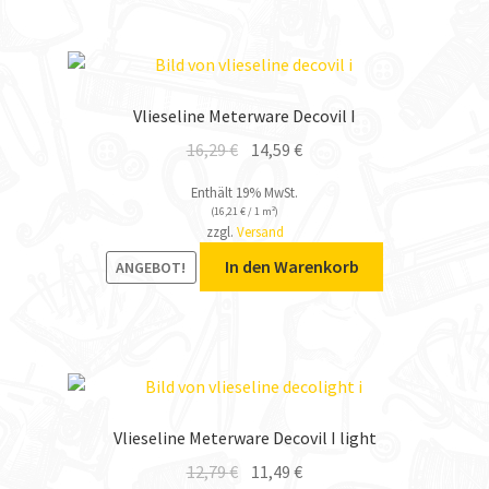
Vlieseline Meterware Decovil I
16,29
€
14,59
€
Enthält 19% MwSt.
(
16,21
€
/ 1 m²)
zzgl.
Versand
In den Warenkorb
ANGEBOT!
Vlieseline Meterware Decovil I light
12,79
€
11,49
€