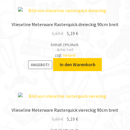
Vlieseline Meterware Rasterquick dreieckig 90cm breit
5,69
€
5,19
€
Enthält 19% MwSt.
(
5,77
€
/ 1 m²)
zzgl.
Versand
In den Warenkorb
ANGEBOT!
Vlieseline Meterware Rasterquick viereckig 90cm breit
5,69
€
5,19
€