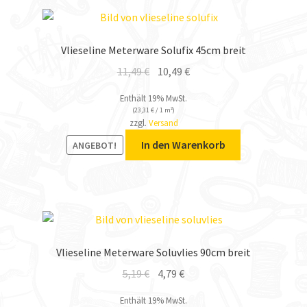
Vlieseline Meterware Solufix 45cm breit
11,49
€
10,49
€
Enthält 19% MwSt.
(
23,31
€
/ 1 m²)
zzgl.
Versand
In den Warenkorb
ANGEBOT!
Vlieseline Meterware Soluvlies 90cm breit
5,19
€
4,79
€
Enthält 19% MwSt.