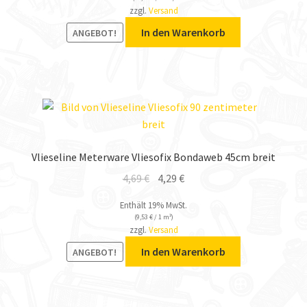
zzgl.
Versand
In den Warenkorb
ANGEBOT!
Vlieseline Meterware Vliesofix Bondaweb 45cm breit
4,69
€
4,29
€
Enthält 19% MwSt.
(
9,53
€
/ 1 m²)
zzgl.
Versand
In den Warenkorb
ANGEBOT!