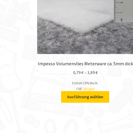
Impexso Volumenvlies Meterware ca. 5mm dick
0,79
€
–
3,89
€
Enthält 19% MwSt.
zzgl.
Versand
Ausführung wählen