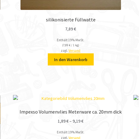
silikonisierte Füllwatte
7,89
€
Enthält 19% MwSt.
(
7,89
€
/ 1 kg)
zzgl.
Versand
In den Warenkorb
Impexso Volumenvlies Meterware ca. 20mm dick
1,89
€
–
9,19
€
Enthält 19% MwSt.
zzgl.
Versand