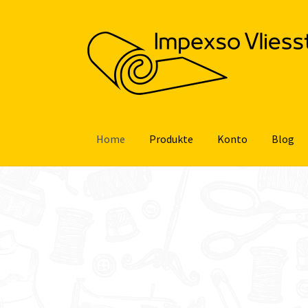
Zur
Zum
Navigation
Inhalt
springen
springen
Home
Produkte
Konto
Blog