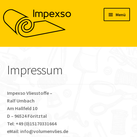
Zur
Zum
Menü
Navigation
Inhalt
springen
springen
Home
Produkte
Impressum
Konto
Impexso Vliesstoffe –
Blog
Ralf Umbach
Am Hallfeld 10
D – 96524 Föritztal
Tel: +49 (0)15170331664
eMail: info@volumenvlies.de