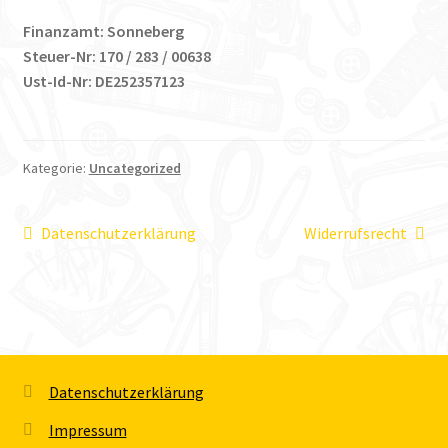
Finanzamt: Sonneberg
Steuer-Nr: 170 / 283 / 00638
Ust-Id-Nr: DE252357123
Kategorie:
Uncategorized
Beitragsnavigation
Vorheriger
Nächster
Datenschutzerklärung
Widerrufsrecht
Beitrag:
Beitrag:
Datenschutzerklärung
Impressum