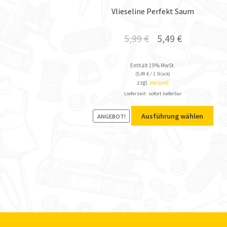
Vlieseline Perfekt Saum
5,99
€
5,49
€
Enthält 19% MwSt.
(
5,49
€
/ 1 Stück)
zzgl.
Versand
Lieferzeit: sofort lieferbar
Ausführung wählen
ANGEBOT!