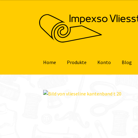
Zur
Zum
Navigation
Inhalt
springen
springen
Home
Produkte
Konto
Blog