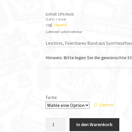
Enthält 19% MwSt.
(
3,29
€
/ 1 Stück)
zzgl.
Versand
Lieferzeit: sofort lieferbar
Leichtes, fixierbares Band aus Synthesefas
Hinweis: Bitte legen Sie die gewünschte 
Farbe
Leeren
Vlieseline
In den Warenkorb
Kantenband