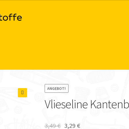
ANGEBOT!
Vlieseline Kanten
🔍
3,49
€
3,29
€