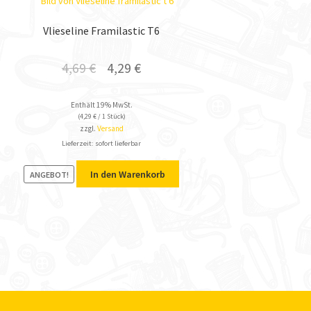
Vlieseline Framilastic T6
4,69
€
4,29
€
Enthält 19% MwSt.
(
4,29
€
/ 1 Stück)
zzgl.
Versand
Lieferzeit: sofort lieferbar
In den Warenkorb
ANGEBOT!