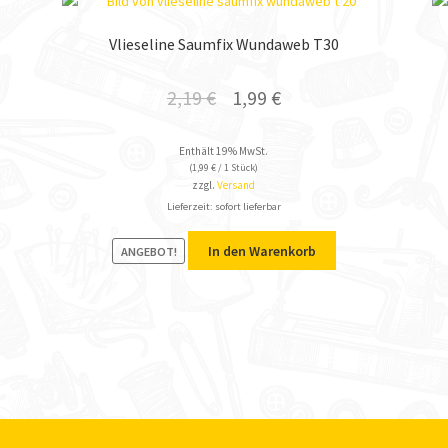
Vlieseline Saumfix Wundaweb T30
2,19
€
1,99
€
Enthält 19% MwSt.
(
1,99
€
/ 1 Stück)
zzgl.
Versand
Lieferzeit: sofort lieferbar
In den Warenkorb
ANGEBOT!