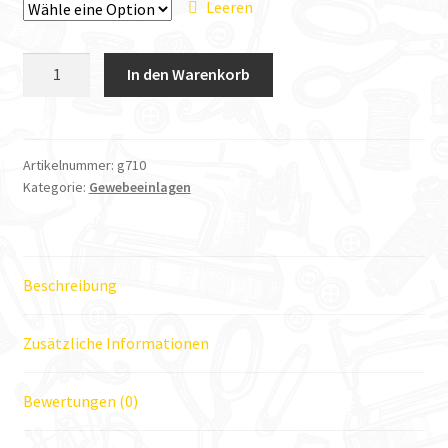
Leeren
Vlieseline
In den Warenkorb
Meterware
Bügeleinlage
G710
Menge
Artikelnummer:
g710
Kategorie:
Gewebeeinlagen
Beschreibung
Zusätzliche Informationen
Bewertungen (0)