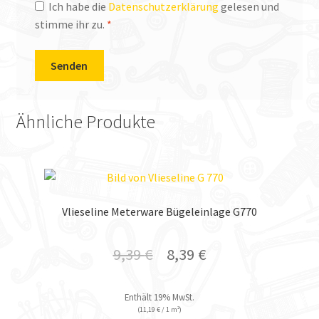
Ich habe die
Datenschutzerklärung
gelesen und
stimme ihr zu.
*
Ähnliche Produkte
Vlieseline Meterware Bügeleinlage G770
9,39
€
8,39
€
Enthält 19% MwSt.
(
11,19
€
/ 1 m²)