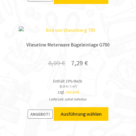
Vlieseline Meterware Bügeleinlage G700
8,09
€
7,29
€
Enthält 19% MwSt.
(
8,10
€
/ 1 m²)
zzgl.
Versand
Lieferzeit: sofort lieferbar
Ausführung wählen
ANGEBOT!