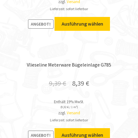
zzgl.
Versand
Lieferzeit: sofort lieferbar
Ausführung wählen
ANGEBOT!
Vlieseline Meterware Bügeleinlage G785
9,39
€
8,39
€
Enthält 19% MwSt.
(
9,32
€
/ 1 m²)
zzgl.
Versand
Lieferzeit: sofort lieferbar
Ausführung wählen
ANGEBOT!