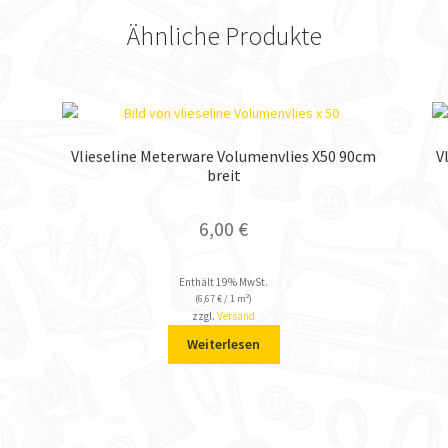
Ähnliche Produkte
Vlieseline Meterware Volumenvlies X50 90cm
V
breit
6,00
€
Enthält 19% MwSt.
(
6,67
€
/ 1 m²)
zzgl.
Versand
Weiterlesen