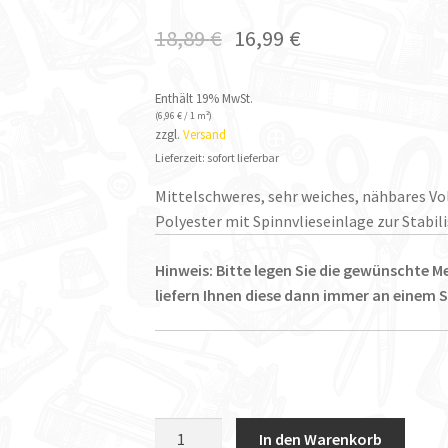
18,89
€
16,99
€
Enthält 19% MwSt.
(
6,96
€
/ 1 m²)
zzgl.
Versand
Lieferzeit: sofort lieferbar
Mittelschweres, sehr weiches, nähbares 
Polyester mit Spinnvlieseinlage zur Stabili
Hinweis: Bitte legen Sie die gewünschte Me
liefern Ihnen diese dann immer an einem S
Vlieseline
In den Warenkorb