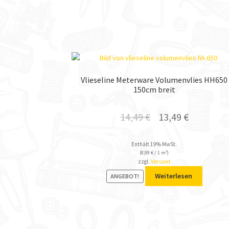
Vlieseline Meterware Volumenvlies HH650
150cm breit
14,49
€
13,49
€
Enthält 19% MwSt.
(
8,99
€
/ 1 m²)
zzgl.
Versand
Weiterlesen
ANGEBOT!