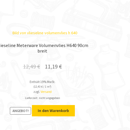
lieseline Meterware Volumenvlies H640 90cm
breit
12,49
€
11,19
€
Enthält 19% MwSt.
(
12,43
€
/ 1 m²)
zzgl.
Versand
Lieferzeit: nicht angegeben
In den Warenkorb
ANGEBOT!