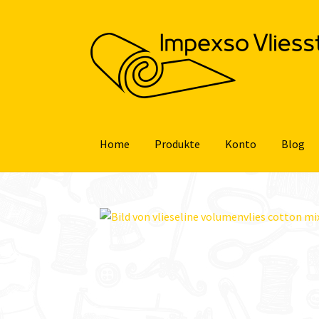
Zur
Zum
Navigation
Inhalt
springen
springen
Home
Produkte
Konto
Blog