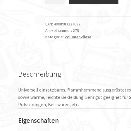
Meterware
Volumenvlies
279
Cotton
EAN:
4008983227632
Artikelnummer:
279
Mix
Kategorie:
Volumenvliese
244cm
breit
Menge
Beschreibung
Universell einsetzbares, flammhemmend ausgerüstetes 
sowie warme, leichte Bekleidung. Sehr gut geeignet für 
Polsterungen, Bettwaren, etc.
Eigenschaften