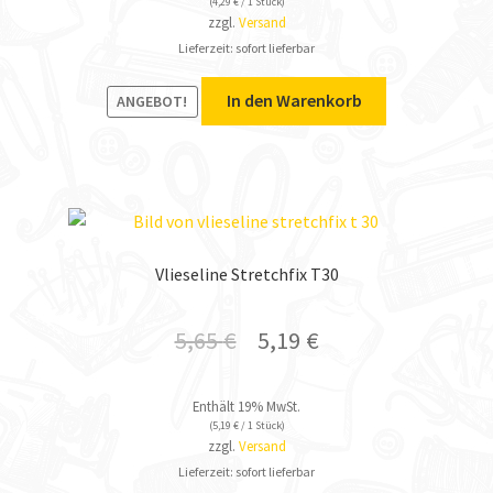
(
4,29
€
/ 1 Stück)
zzgl.
Versand
Lieferzeit: sofort lieferbar
In den Warenkorb
ANGEBOT!
Vlieseline Stretchfix T30
5,65
€
5,19
€
Enthält 19% MwSt.
(
5,19
€
/ 1 Stück)
zzgl.
Versand
Lieferzeit: sofort lieferbar