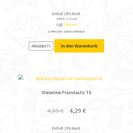
Enthält 19% MwSt.
(
4,69
€
/ 1 Stück)
zzgl.
Versand
Lieferzeit: sofort lieferbar
In den Warenkorb
ANGEBOT!
Vlieseline Framilastic T6
4,69
€
4,29
€
Enthält 19% MwSt.