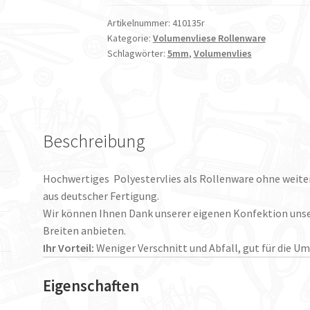
ca.
15mm
Artikelnummer:
410135r
Kategorie:
Volumenvliese Rollenware
dick
Schlagwörter:
5mm
,
Volumenvlies
25m
lang
Menge
Beschreibung
Hochwertiges Polyestervlies als Rollenware ohne weite
aus deutscher Fertigung.
Wir können Ihnen Dank unserer eigenen Konfektion unse
Breiten anbieten.
Ihr Vorteil:
Weniger Verschnitt und Abfall, gut für die U
Eigenschaften