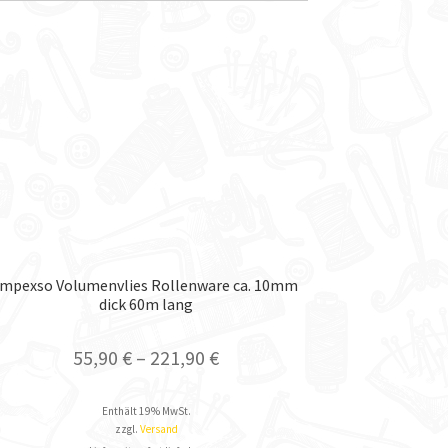
Impexso Volumenvlies Rollenware ca. 10mm
dick 60m lang
55,90
€
–
221,90
€
Enthält 19% MwSt.
zzgl.
Versand