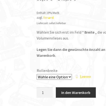
Enthält 19% MwSt.
zzgl.
Versand
Lieferzeit: sofort lieferbar
Wählen Sie sich erst im Feld
“ Breite „
die v
Volumenvlieses aus.
Legen Sie dann die gewünschte Anzahl an
Warenkorb.
Rollenbreite
Leeren
Impexso
In den Warenkorb
Volumenvlies
Rollenware