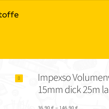
Impexso Volumenvl
🔍
15mm dick 25m l
36,90
€
–
146,90
€