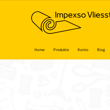
Zur
Zum
Navigation
Inhalt
springen
springen
Home
Produkte
Konto
Blog