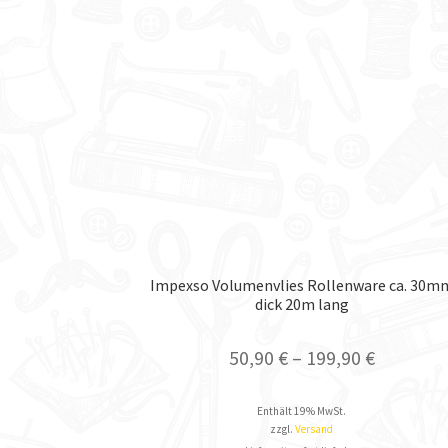
Impexso Volumenvlies Rollenware ca. 30m
dick 20m lang
50,90
€
–
199,90
€
Enthält 19% MwSt.
zzgl.
Versand