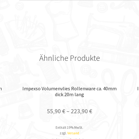
Ähnliche Produkte
m
Impexso Volumenvlies Rollenware ca. 40mm
dick 20m lang
55,90
€
–
223,90
€
Enthält 19% MwSt.
zzgl.
Versand