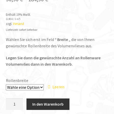
Enthält 19% MwSt.
(
1,48
€
/ 1 m²)
zzgl.
Versand
Lieferzeit: sofort lieferbar
Wählen Sie sich erst im Feld
“ Breite „
die von Ihnen
gewünschte Rollenbreite des Volumenvlieses aus.
Legen Sie dann die gewünschte Anzahl an Rollenware
Volumenvlies dann in den Warenkorb.
Rollenbreite
Leeren
Impexso
In den Warenkorb
Volumenvlies