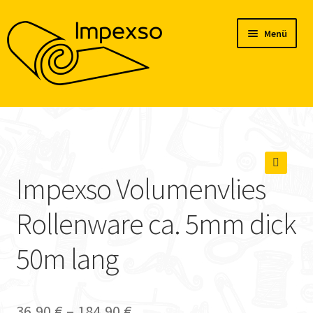
Zur
Zum
Menü
Navigation
Inhalt
springen
springen
Home
Produkte
Impexso Volumenvlies
Konto
🔍
Rollenware ca. 5mm dick
Blog
50m lang
36,90
€
–
184,90
€