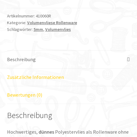
Rollenware
ca.
5mm
Artikelnummer:
410060R
Kategorie:
Volumenvliese Rollenware
dick
Schlagwörter:
5mm
,
Volumenvlies
50m
lang
Menge
Beschreibung
Zusätzliche Informationen
Bewertungen (0)
Beschreibung
Hochwertiges,
dünnes
Polyestervlies als Rollenware ohne