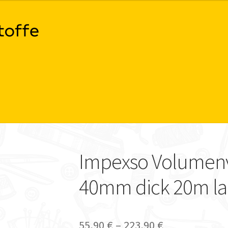
Impexso Volumenvl
40mm dick 20m l
55,90
€
–
223,90
€