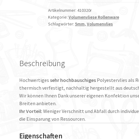
ca.
40mm
Artikelnummer:
410320r
Kategorie:
Volumenvliese Rollenware
dick
Schlagwörter:
5mm
,
Volumenvlies
20m
lang
Menge
Beschreibung
Hochwertiges
sehr
hochbauschiges
Polyestervlies als 
thermisch verfestigt, nachhaltig hergestellt aus deutsc
Wir können Ihnen Dank unserer eigenen Konfektion unse
Breiten anbieten.
Ihr Vorteil:
Weniger Verschnitt und Abfall durch individu
die Einsparung von Ressourcen.
Eigenschaften