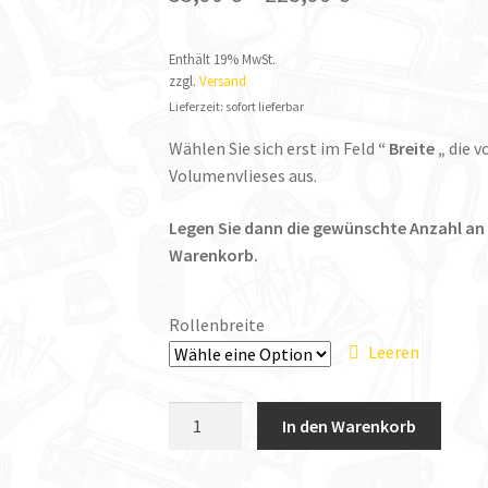
Enthält 19% MwSt.
zzgl.
Versand
Lieferzeit: sofort lieferbar
Wählen Sie sich erst im Feld
“ Breite „
die v
Volumenvlieses aus.
Legen Sie dann die gewünschte Anzahl an
Warenkorb.
Rollenbreite
Leeren
Impexso
In den Warenkorb
Volumenvlies
Rollenware