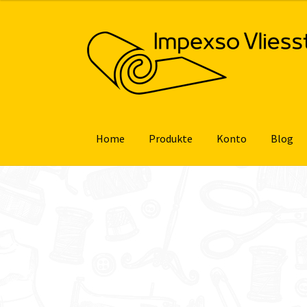
Zur
Zum
Navigation
Inhalt
springen
springen
Home
Produkte
Konto
Blog