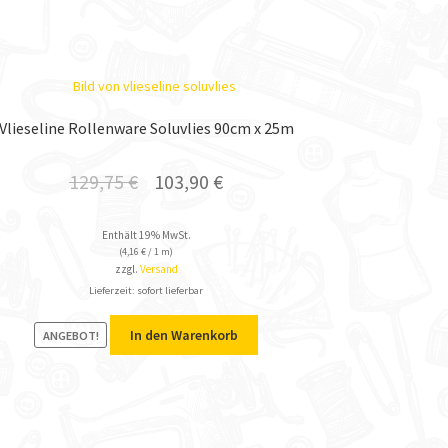
Vlieseline Rollenware Soluvlies 90cm x 25m
129,75
€
103,90
€
Enthält 19% MwSt.
(
4,16
€
/ 1 m)
zzgl.
Versand
Lieferzeit: sofort lieferbar
In den Warenkorb
ANGEBOT!