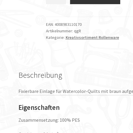
Rollenware
Quiltersgrid
90cm
x
EAN:
4008983110170
Artikelnummer:
qgR
25m
Kategorie:
Kreativsortiment Rollenware
Menge
Beschreibung
Fixierbare Einlage für Watercolor-Quilts mit braun aufg
Eigenschaften
Zusammensetzung: 100% PES