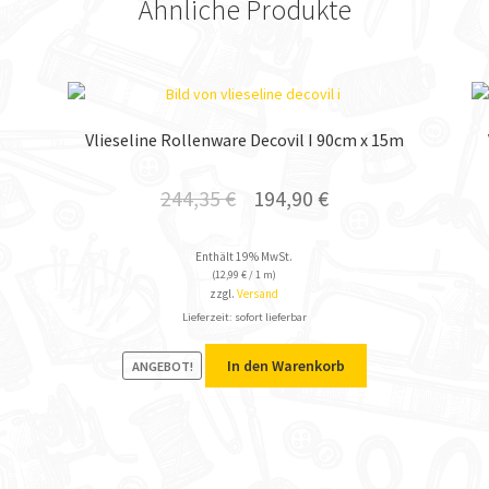
Ähnliche Produkte
Vlieseline Rollenware Decovil I 90cm x 15m
244,35
€
194,90
€
Enthält 19% MwSt.
(
12,99
€
/ 1 m)
zzgl.
Versand
Lieferzeit: sofort lieferbar
In den Warenkorb
ANGEBOT!