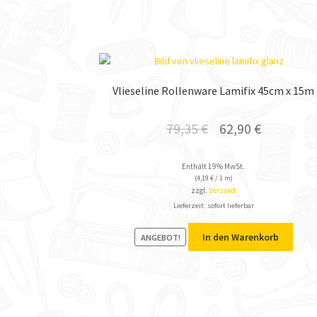
Vlieseline Rollenware Lamifix 45cm x 15m
79,35
€
62,90
€
Enthält 19% MwSt.
(
4,19
€
/ 1 m)
zzgl.
Versand
Lieferzeit: sofort lieferbar
In den Warenkorb
ANGEBOT!