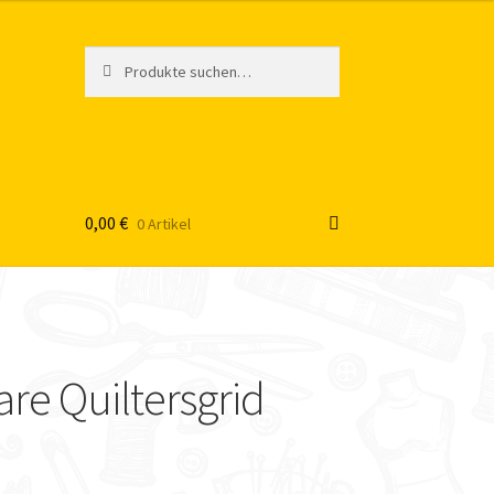
Suche
S
nach:
u
c
h
e
0,00
€
0 Artikel
are Quiltersgrid