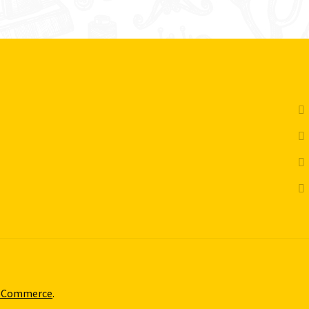
ooCommerce
.