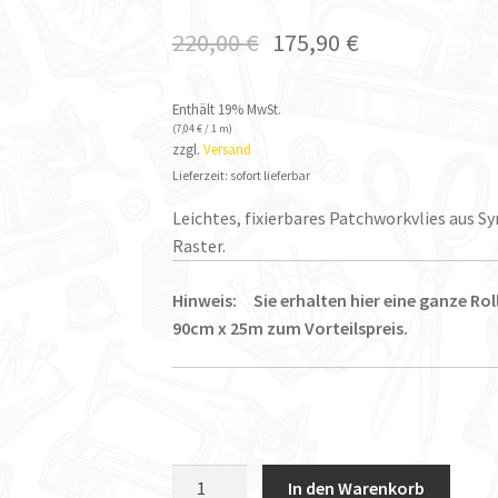
220,00
€
175,90
€
Enthält 19% MwSt.
(
7,04
€
/ 1 m)
zzgl.
Versand
Lieferzeit: sofort lieferbar
Leichtes, fixierbares Patchworkvlies aus 
Raster.
Hinweis: Sie erhalten hier eine ganze Roll
90cm x 25m zum Vorteilspreis.
Vlieseline
In den Warenkorb