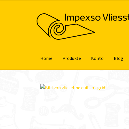
Zur
Zum
Navigation
Inhalt
springen
springen
Home
Produkte
Konto
Blog