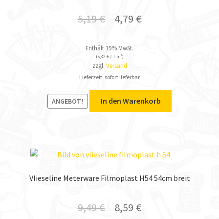
5,19
€
4,79
€
Enthält 19% MwSt.
(
5,32
€
/ 1 m²)
zzgl.
Versand
Lieferzeit: sofort lieferbar
In den Warenkorb
ANGEBOT!
Vlieseline Meterware Filmoplast H54 54cm breit
9,49
€
8,59
€