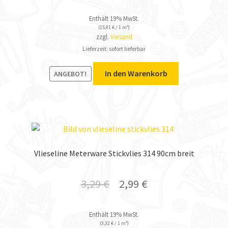
Enthält 19% MwSt.
(
15,91
€
/ 1 m²)
zzgl.
Versand
Lieferzeit: sofort lieferbar
In den Warenkorb
ANGEBOT!
Vlieseline Meterware Stickvlies 314 90cm breit
3,29
€
2,99
€
Enthält 19% MwSt.
(
3,32
€
/ 1 m²)