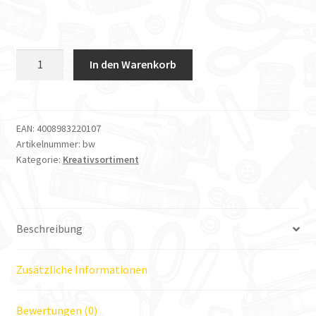
Vlieseline
In den Warenkorb
Meterware
Vliesofix
Bondaweb
90cm
EAN:
4008983220107
Artikelnummer:
bw
breit
Kategorie:
Kreativsortiment
Menge
Beschreibung
Zusätzliche Informationen
Bewertungen (0)