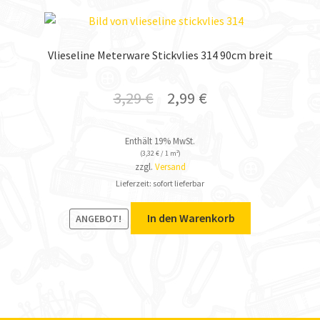
Vlieseline Meterware Stickvlies 314 90cm breit
3,29
€
2,99
€
Enthält 19% MwSt.
(
3,32
€
/ 1 m²)
zzgl.
Versand
Lieferzeit: sofort lieferbar
In den Warenkorb
ANGEBOT!