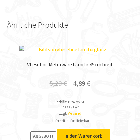
Ähnliche Produkte
Vlieseline Meterware Lamifix 45cm breit
5,29
€
4,89
€
Enthält 19% MwSt.
(
10,87
€
/ 1 m²)
zzgl.
Versand
Lieferzeit: sofort lieferbar
In den Warenkorb
ANGEBOT!