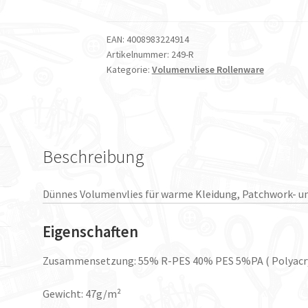
Volumenvlies
249
150cm
EAN:
4008983224914
Artikelnummer:
249-R
x
Kategorie:
Volumenvliese Rollenware
25m
Menge
Beschreibung
Dünnes Volumenvlies für warme Kleidung, Patchwork- un
Eigenschaften
Zusammensetzung: 55% R-PES 40% PES 5%PA ( Polyacry
Gewicht: 47g/m²