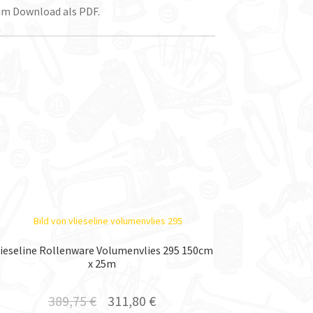
 im Download als PDF.
lieseline Rollenware Volumenvlies 295 150cm
x 25m
389,75
€
311,80
€