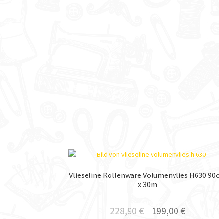
Vlieseline Rollenware Volumenvlies H630 90
x 30m
228,90
€
199,00
€