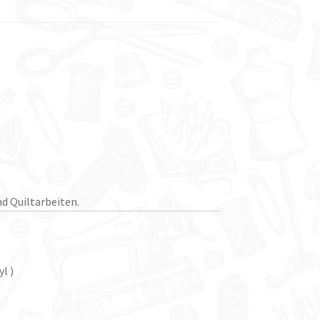
d Quiltarbeiten.
l )