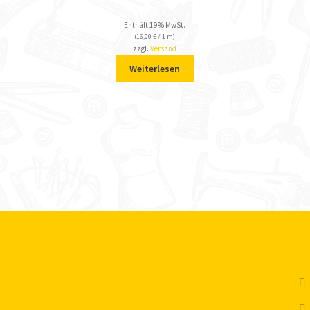
Enthält 19% MwSt.
(
16,00
€
/ 1 m)
zzgl.
Versand
Weiterlesen