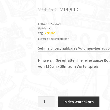
274,75
€
219,90
€
Enthält 19% MwSt.
(
8,80
€
/ 1 m)
zzgl.
Versand
Lieferzeit: sofort lieferbar
Sehr leichtes, nähbares Volumenvlies aus 
Hinweis: Sie erhalten hier eine ganze Roll
von 150cm x 25m zum Vorteilspreis.
Vlieseline
In den Warenkorb
Rollenware