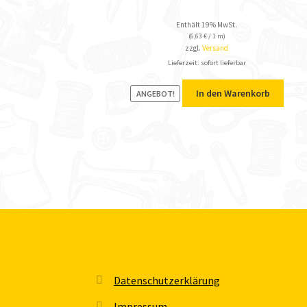
Enthält 19% MwSt.
(
6,63
€
/ 1 m)
zzgl.
Versand
Lieferzeit: sofort lieferbar
In den Warenkorb
ANGEBOT!
Datenschutzerklärung
Impressum