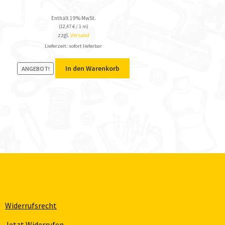
Enthält 19% MwSt.
(
12,47
€
/ 1 m)
zzgl.
Versand
Lieferzeit: sofort lieferbar
In den Warenkorb
ANGEBOT!
Widerrufsrecht
Jetzt Widerrufen