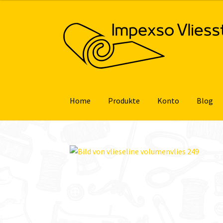
Zur
Zum
Navigation
Inhalt
springen
springen
Home
Produkte
Konto
Blog