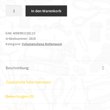
Vlieseline
In den Warenkorb
Rollenware
Volumenvlies
281
150cm
EAN:
4008983228110
Artikelnummer:
281R
x
Kategorie:
Volumenvliese Rollenware
25m
Menge
Beschreibung
Zusätzliche Informationen
Bewertungen (0)