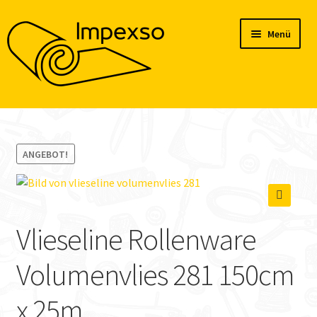
Zur
Zum
Menü
Navigation
Inhalt
springen
springen
Home
Produkte
ANGEBOT!
Konto
🔍
Blog
Vlieseline Rollenware
Volumenvlies 281 150cm
x 25m