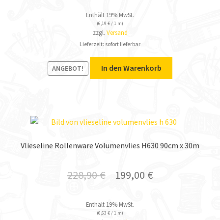
Enthält 19% MwSt.
(
6,19
€
/ 1 m)
zzgl.
Versand
Lieferzeit: sofort lieferbar
In den Warenkorb
ANGEBOT!
Vlieseline Rollenware Volumenvlies H630 90cm x 30m
228,90
€
199,00
€
Enthält 19% MwSt.
(
6,63
€
/ 1 m)