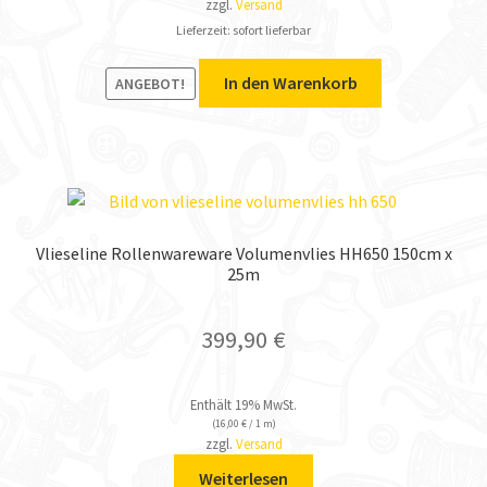
zzgl.
Versand
Lieferzeit: sofort lieferbar
In den Warenkorb
ANGEBOT!
Vlieseline Rollenwareware Volumenvlies HH650 150cm x
25m
399,90
€
Enthält 19% MwSt.
(
16,00
€
/ 1 m)
zzgl.
Versand
Weiterlesen