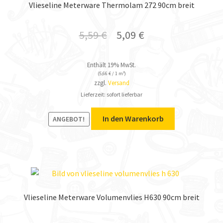
Vlieseline Meterware Thermolam 272 90cm breit
5,59
€
5,09
€
Enthält 19% MwSt.
(
5,66
€
/ 1 m²)
zzgl.
Versand
Lieferzeit: sofort lieferbar
In den Warenkorb
ANGEBOT!
Vlieseline Meterware Volumenvlies H630 90cm breit