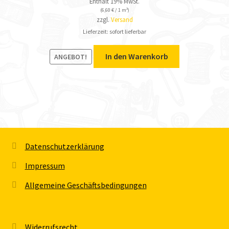
Enthält 19% MwSt.
(
6,60
€
/ 1 m²)
zzgl.
Versand
Lieferzeit: sofort lieferbar
In den Warenkorb
ANGEBOT!
Datenschutzerklärung
Impressum
Allgemeine Geschäftsbedingungen
Widerrufsrecht