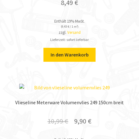
8,49
€
Enthält 19% MwSt.
(
9,43
€
/ 1 m²)
zzgl.
Versand
Lieferzeit: sofort lieferbar
In den Warenkorb
Vlieseline Meterware Volumenvlies 249 150cm breit
10,99
€
9,90
€