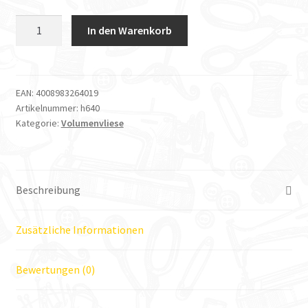
Vlieseline
In den Warenkorb
Meterware
Volumenvlies
H640
90cm
EAN:
4008983264019
Artikelnummer:
h640
breit
Kategorie:
Volumenvliese
Menge
Beschreibung
Zusätzliche Informationen
Bewertungen (0)