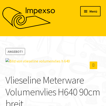
Zur
Zum
Menü
Navigation
Inhalt
springen
springen
Home
Produkte
ANGEBOT!
Konto
🔍
Blog
Vlieseline Meterware
Volumenvlies H640 90cm
breit