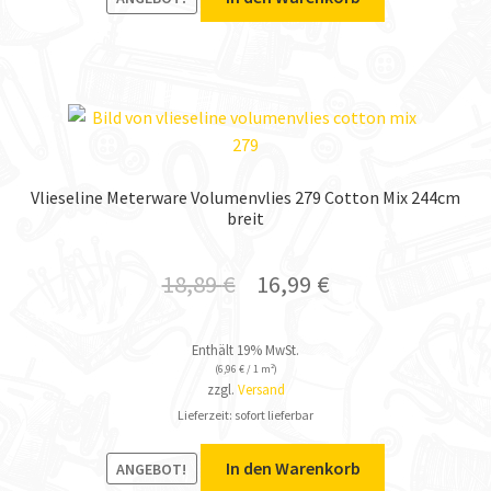
Vlieseline Meterware Volumenvlies 279 Cotton Mix 244cm
breit
18,89
€
16,99
€
Enthält 19% MwSt.
(
6,96
€
/ 1 m²)
zzgl.
Versand
Lieferzeit: sofort lieferbar
In den Warenkorb
ANGEBOT!