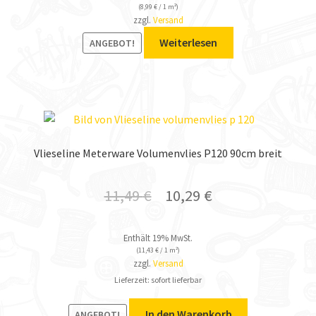
(
8,99
€
/ 1 m²)
zzgl.
Versand
Weiterlesen
ANGEBOT!
Vlieseline Meterware Volumenvlies P120 90cm breit
11,49
€
10,29
€
Enthält 19% MwSt.
(
11,43
€
/ 1 m²)
zzgl.
Versand
Lieferzeit: sofort lieferbar
In den Warenkorb
ANGEBOT!