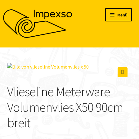
Zur
Zum
Menü
Navigation
Inhalt
springen
springen
Home
Produkte
Konto
🔍
Vlieseline Meterware
Blog
Volumenvlies X50 90cm
breit