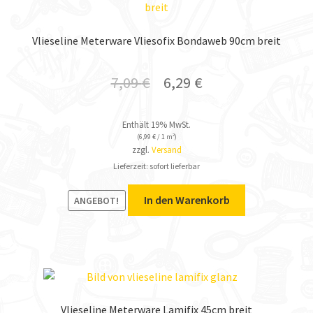
Vlieseline Meterware Vliesofix Bondaweb 90cm breit
7,09
€
6,29
€
Enthält 19% MwSt.
(
6,99
€
/ 1 m²)
zzgl.
Versand
Lieferzeit: sofort lieferbar
In den Warenkorb
ANGEBOT!
Vlieseline Meterware Lamifix 45cm breit