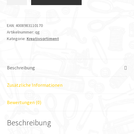
Meterware
Quiltersgrid
90cm
breit
EAN:
4008983110170
Artikelnummer:
qg
Menge
Kategorie:
Kreativsortiment
Beschreibung
Zusätzliche Informationen
Bewertungen (0)
Beschreibung