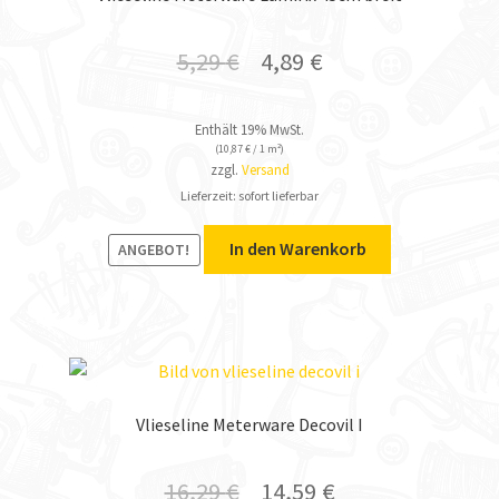
5,29
€
4,89
€
Enthält 19% MwSt.
(
10,87
€
/ 1 m²)
zzgl.
Versand
Lieferzeit: sofort lieferbar
In den Warenkorb
ANGEBOT!
Vlieseline Meterware Decovil I
16,29
€
14,59
€